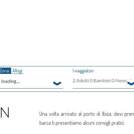
Zona
Allogi
I viaggiatori
2
Adulti
0
Bambini
0
Neonati
loading....
IN
Una volta arrivato al porto di Ibiza, devi pr
barca ti presentiamo alcuni consigli pratici: