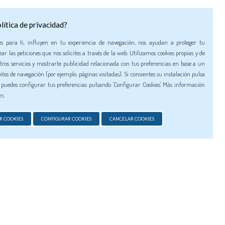
 Formentera, ci sono barche che partono da
lítica de privacidad?
rmazioni se desideri maggiori dettagli su
es para ti, influyen en tu experiencia de navegación, nos ayudan a proteger tu
ar las peticiones que nos solicites a través de la web. Utilizamos cookies propias y de
tros servicios y mostrarte publicidad relacionada con tus preferencias en base a un
itos de navegación (por ejemplo, páginas visitadas). Si consientes su instalación pulsa
BARCA
n puedes configurar tus preferencias pulsando 'Configurar Cookies'. Más información
TRASMAPI»
es.
R COOKIES
CONFIGURAR COOKIES
CANCELAR COOKIES
BARCA BALEARIA»