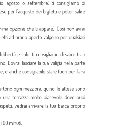
lio, agosto o settembre) ti consigliamo di
tese per l'acquisto dei biglietti e poter salire
prima opzione che ti appare). Così non avrai
glietti ad orario aperto valgono per qualsiasi
 libertà e sole, ti consigliamo di salire tra i
o. Dovrai lasciare la tua valigia nella parte
re, è anche consigliabile stare fuori per farsi
artono ogni mezz'ora, quindi le attese sono
on una terrazza molto piacevole dove puoi
petti, vedrai arrivare la tua barca proprio
 i 60 minuti.