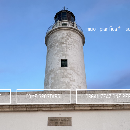
inicio
pianifica
sc
E
COME SPOSTARSI
ORGANIZZAZIONE PE