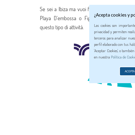
Se sei a Ibiza ma vuoi fare un'escursione a
¿Acepta cookies y po
Playa D’embossa o Figueretas, chiedici info
Las cookies son important
questo tipo di attività.
privacidad y permiten realiz
terceros para analizar nues
perfil elaborado con tus háb
'Aceptar Cookies', o tambié
en nuestra
Política de Cooki
ACEPTA