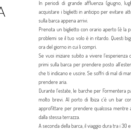
In periodi di grande affluenza (giugno, lug
A
acquistare i biglietti in anticipo per evitare at
sulla barca appena arrivi.
Prenota un biglietto con orario aperto (è la 
problemi se il tuo volo è in ritardo. Questi bi
ora del giorno in cui li compri.
Se vuoi iniziare subito a vivere l'esperienza di
primi sulla barca per prendere posto all'estern
che ti indicano e uscire. Se soffri di mal di ma
prendere aria.
Durante l'estate, le barche per Formentera p
molto brevi. Al porto di Ibiza c'è un bar c
approfittare per prendere qualcosa mentre as
dalla stessa terrazza.
A seconda della barca, il viaggio dura tra i 30 e