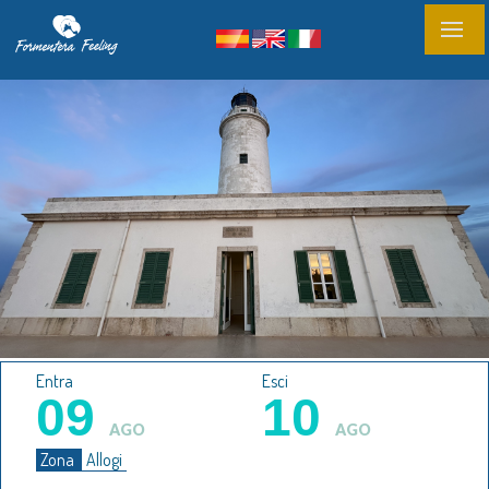
Entra
Esci
09
10
AGO
AGO
Zona
Allogi