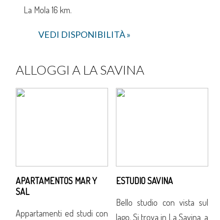
La Mola 16 km.
VEDI DISPONIBILITÀ »
ALLOGGI A LA SAVINA
APARTAMENTOS MAR Y
ESTUDIO SAVINA
SAL
sul
Bello studio con vista sul
Appartamenti ed studi con
A
, a
lago. Si trova in La Savina, a