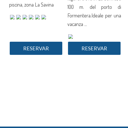
piscina, zona La Savina
p
di
100 m. del porto di
una
Formentera.Ideale per una
vacanza ...
RESERVAR
RESERVAR