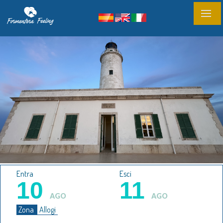
Entra
Esci
10
11
AGO
AGO
Zona
Allogi