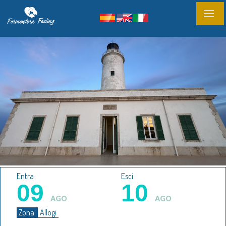
Entra
Esci
09
10
AGO
AGO
Zona
Allogi