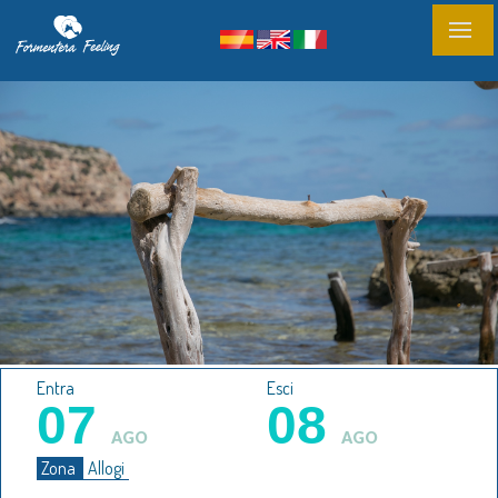
Entra
Esci
07
08
AGO
AGO
Zona
Allogi