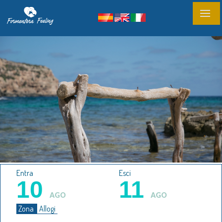
Entra
Esci
10
11
AGO
AGO
Zona
Allogi