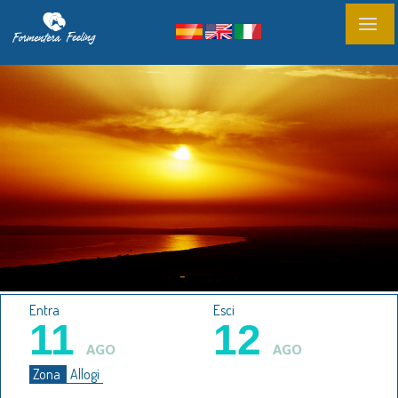
Entra
Esci
11
12
AGO
AGO
Zona
Allogi