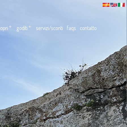
opri
goditi
servizi/sconti
faqs
contatto