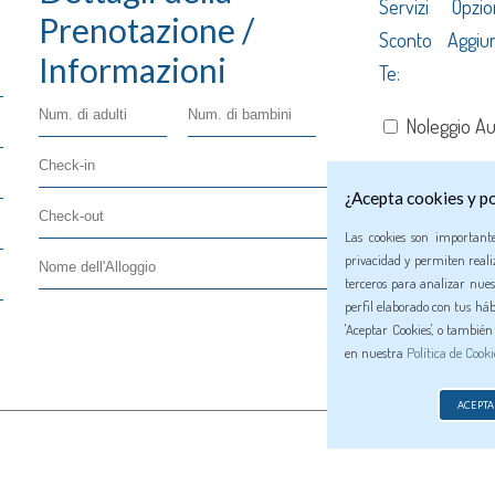
Servizi Opzi
Prenotazione /
Sconto Aggiu
Informazioni
Te:
Noleggio Au
Noleggio A
¿Acepta cookies y po
Trasferimen
Las cookies son important
privacidad y permiten realiz
terceros para analizar nues
perfil elaborado con tus háb
'Aceptar Cookies', o tambié
en nuestra
Política de Cooki
ACEPTA