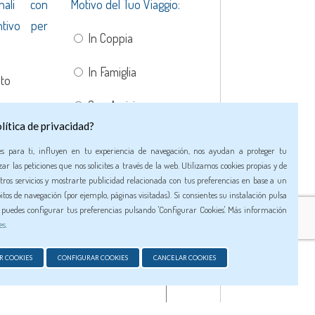
onali con
Motivo del Tuo Viaggio:
ntivo per
In Coppia
In Famiglia
to
Con Amici
utoMoto
lítica de privacidad?
Con Animale
ti
es para ti, influyen en tu experiencia de navegación, nos ayudan a proteger tu
Domestico
ar las peticiones que nos solicites a través de la web. Utilizamos cookies propias y de
tros servicios y mostrarte publicidad relacionada con tus preferencias en base a un
itos de navegación (por ejemplo, páginas visitadas). Si consientes su instalación pulsa
n puedes configurar tus preferencias pulsando 'Configurar Cookies'. Más información
es.
R COOKIES
CONFIGURAR COOKIES
CANCELAR COOKIES