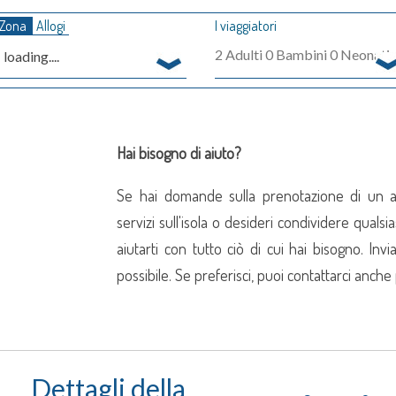
Zona
Allogi
I viaggiatori
2
Adulti
0
Bambini
0
Neonati
loading....
Hai bisogno di aiuto?
Se hai domande sulla prenotazione di un all
servizi sull'isola o desideri condividere quals
aiutarti con tutto ciò di cui hai bisogno. In
possibile. Se preferisci, puoi contattarci anch
Dettagli della