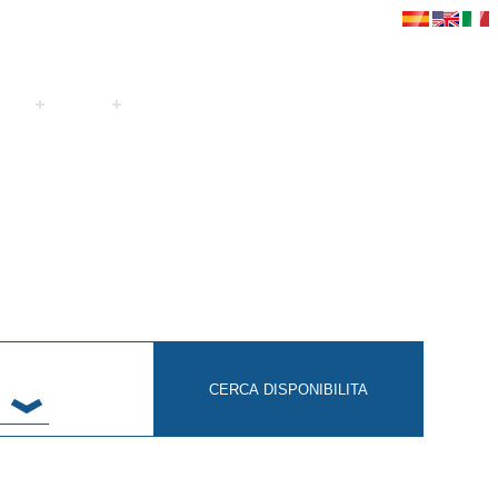
opri
goditi
servizi/sconti
faqs
contatto