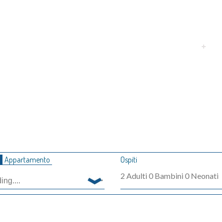
inicio
pianifica
sc
A
a
Appartamento
Ospiti
2
Adulti
0
Bambini
0
Neonati