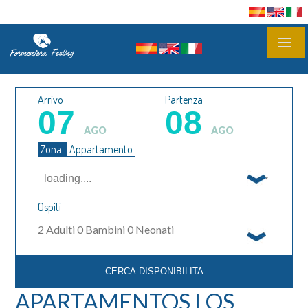
Arrivo
Partenza
07
08
AGO
AGO
Zona
Appartamento
Ospiti
2
Adulti
0
Bambini
0
Neonati
APARTAMENTOS LOS