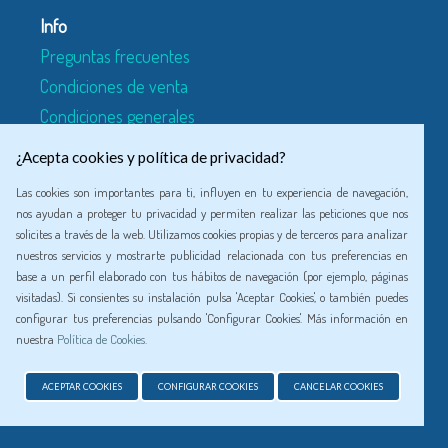
Info
Preguntas frecuentes
Condiciones de venta
Condiciones generales
Quienes somos
¿Acepta cookies y política de privacidad?
Las cookies son importantes para ti, influyen en tu experiencia de navegación,
Legal
nos ayudan a proteger tu privacidad y permiten realizar las peticiones que nos
solicites a través de la web. Utilizamos cookies propias y de terceros para analizar
Política de COOKIES
nuestros servicios y mostrarte publicidad relacionada con tus preferencias en
Política de privacidad
base a un perfil elaborado con tus hábitos de navegación (por ejemplo, páginas
visitadas). Si consientes su instalación pulsa 'Aceptar Cookies', o también puedes
Aviso legal
configurar tus preferencias pulsando 'Configurar Cookies'. Más información en
nuestra
Política de Cookies.
Redes Sociales
CONFIGURAR
ACEPTAR COOKIES
CONFIGURAR COOKIES
CANCELAR COOKIES
COOKIES »