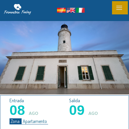
Entrada
Salida
08
09
AGO
AGO
Zona
Apartamento