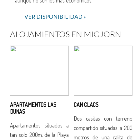
aunque no son los más económicos.
VER DISPONIBILIDAD »
ALOJAMIENTOS EN MIGJORN
APARTAMENTOS LAS
CAN CLACS
DUNAS
no
Dos casitas con terreno
Apartamentos situados a
200
compartido situadas a 200
tan solo 200m. de la Playa
t
de
metros de una calita de