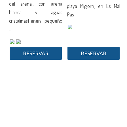
del arenal, con arena
Mal
playa Migjorn, en Es Mal
blanca y aguas
Pas
cristalinasTienen pequeño
c
...
..
RESERVAR
RESERVAR