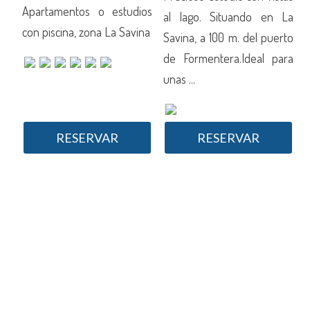
Apartamentos o estudios
La
al lago. Situando en La
con piscina, zona La Savina
c
rto
Savina, a 100 m. del puerto
ara
de Formentera.Ideal para
unas ...
RESERVAR
RESERVAR