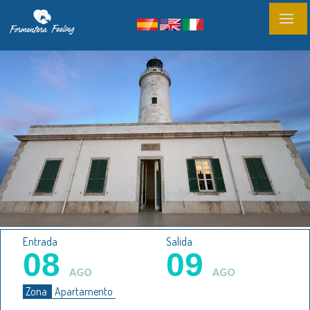
Entrada
Salida
08
09
AGO
AGO
Zona
Apartamento