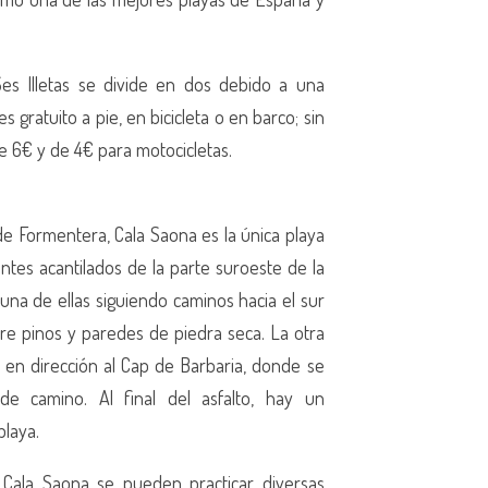
s Illetas se divide en dos debido a una
 gratuito a pie, en bicicleta o en barco; sin
e 6€ y de 4€ para motocicletas.
de Formentera, Cala Saona es la única playa
tes acantilados de la parte suroeste de la
o una de ellas siguiendo caminos hacia el sur
ntre pinos y paredes de piedra seca. La otra
 en dirección al Cap de Barbaria, donde se
e camino. Al final del asfalto, hay un
playa.
 Cala Saona se pueden practicar diversas