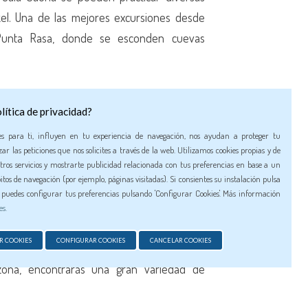
kel. Una de las mejores excursiones desde
 Punta Rasa, donde se esconden cuevas
isla, con 5 kilómetros de paradisíacas
lítica de privacidad?
as. Las rocas dividen algunas áreas, creando
es para ti, influyen en tu experiencia de navegación, nos ayudan a proteger tu
ar las peticiones que nos solicites a través de la web. Utilizamos cookies propias y de
milia debido a sus fondos arenosos de poca
tros servicios y mostrarte publicidad relacionada con tus preferencias en base a un
niños.
itos de navegación (por ejemplo, páginas visitadas). Si consientes su instalación pulsa
n puedes configurar tus preferencias pulsando 'Configurar Cookies'. Más información
n incluyen Cala d’es Mort, Es Cupinà, Es
es.
a esta parte de la isla, simplemente sigue
R COOKIES
CONFIGURAR COOKIES
CANCELAR COOKIES
retera principal, pasando el pueblo de Sant
zona, encontrarás una gran variedad de
os.