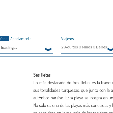
Zona
Apartamento
Viajeros
2
Adultos
0
Niños
0
Bebes
loading....
S
Ses Illetas
Lo más destacado de Ses Illetas es la tranqu
sus tonalidades turquesas, que junto con la a
auténtico paraíso. Esta playa se integra en u
No solo es una de las playas más conocidas 
se considera en la mayoría de los rankings 