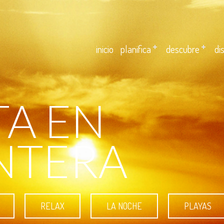
inicio
planifica
descubre
di
TA EN
NTERA
RELAX
LA NOCHE
PLAYAS