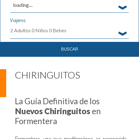
loading....
Viajeros
2
Adultos
0
Niños
0
Bebes
CHIRINGUITOS
La Guía Definitiva de los
Nuevos Chiringuitos
en
Formentera
Formentera, una joya mediterránea, es reconocida